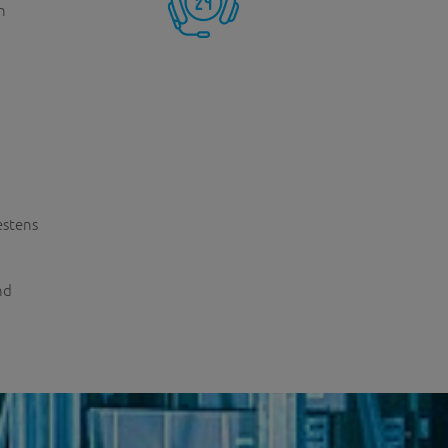
n
estens
nd