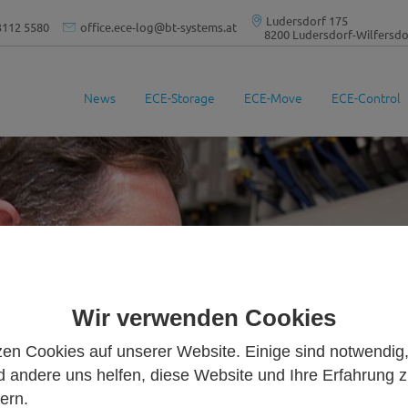
Ludersdorf 175
3112 5580
office.ece-log
@
bt-systems.at
8200 Ludersdorf-Wilfersdorf
News
ECE-Storage
ECE-Move
ECE-Control
Wir verwenden Cookies
zen Cookies auf unserer Website. Einige sind notwendig
 andere uns helfen, diese Website und Ihre Erfahrung 
ern.