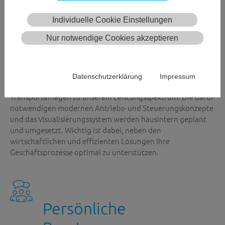
Transportleistungen und geringer Wartungsaufwand
verbessern maßgeblich die Wirtschaftlichkeit Ihres
Individuelle Cookie Einstellungen
Materialflusssystems.
Nur notwendige Cookies akzeptieren
Das Kompetenzcenter ECE-LOG ist Ihr Partner, wenn es um
die Optimierung Ihrer internen Materialflüsse geht. Neben
der Planung von neuen Förderanlagen gehört auch die
Datenschutzerklärung
Impressum
Modernisierung (Anlagen Retrofit) bestehender
Transportanlagen zu unserem Leistungsspektrum. Die dafür
notwendigen modernen Antriebs- und Steuerungskonzepte
und das Visualisierungssystem werden hausintern geplant
und umgesetzt. Wichtig ist dabei, neben den
wirtschaftlichen und effizienten Lösungen Ihre
Geschäftsprozesse optimal zu unterstützen.
Persönliche