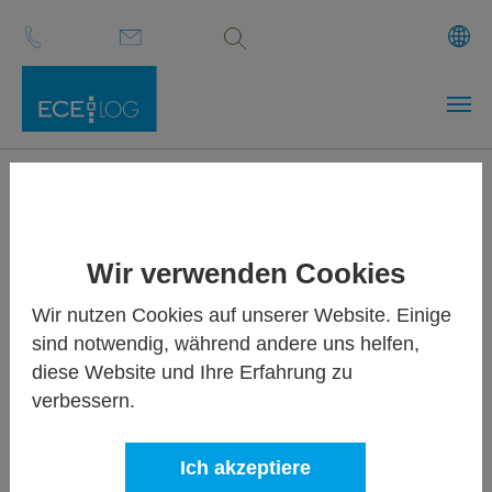
Volltextsuche
Zum Hauptinhalt springen
ECE-MOVE
Materialflusssysteme
Wir verwenden Cookies
und Fördertechnik
Wir nutzen Cookies auf unserer Website. Einige
sind notwendig, während andere uns helfen,
diese Website und Ihre Erfahrung zu
Mit Hilfe automatischer Materialflusssysteme optimieren Sie
verbessern.
Ihren innerbetrieblichen Warenstrom. Durch den Wegfall
von Staplertransporten minimieren Sie das Risiko von
Transportschäden und steigern gleichzeitig die
Ich akzeptiere
Arbeitssicherheit in Ihrem Unternehmen. Hohe