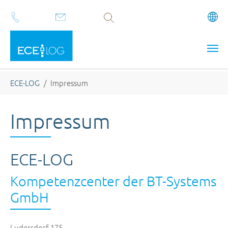
Volltextsuche
Zum Hauptinhalt springen
Sie sind hier:
ECE-LOG
Impressum
Impressum
ECE-LOG
Kompetenzcenter der BT-Systems
GmbH
Ludersdorf 175